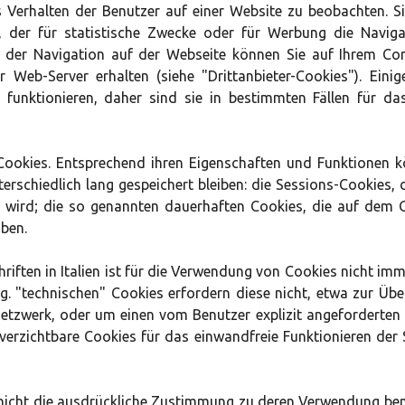
Verhalten der Benutzer auf einer Website zu beobachten. Si
n, der für statistische Zwecke oder für Werbung die Navig
 der Navigation auf der Webseite können Sie auf Ihrem C
Web-Server erhalten (siehe "Drittanbieter-Cookies"). Eini
g funktionieren, daher sind sie in bestimmten Fällen für da
 Cookies. Entsprechend ihren Eigenschaften und Funktionen 
erschiedlich lang gespeichert bleiben: die Sessions-Cookies,
 wird; die so genannten dauerhaften Cookies, die auf dem G
iben.
riften in Italien ist für die Verwendung von Cookies nicht i
og. "technischen" Cookies erfordern diese nicht, etwa zur Übe
tzwerk, oder um einen vom Benutzer explizit angeforderten Di
erzichtbare Cookies für das einwandfreie Funktionieren der Se
 nicht die ausdrückliche Zustimmung zu deren Verwendung benö